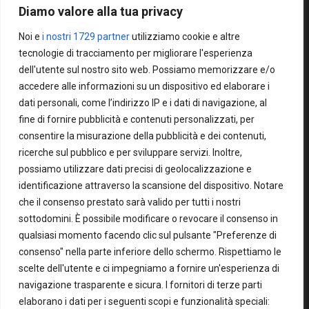
Diamo valore alla tua privacy
Noi e
i nostri 1729 partner
utilizziamo cookie e altre
tecnologie di tracciamento per migliorare l'esperienza
dell'utente sul nostro sito web. Possiamo memorizzare e/o
accedere alle informazioni su un dispositivo ed elaborare i
Via G. Di Vittorio, 1
dati personali, come l’indirizzo IP e i dati di navigazione, al
47011 – Castrocaro Terme E Terra
fine di fornire pubblicità e contenuti personalizzati, per
Del Sole (FC)
consentire la misurazione della pubblicità e dei contenuti,
ricerche sul pubblico e per sviluppare servizi. Inoltre,
possiamo utilizzare dati precisi di geolocalizzazione e
Tel.
0543.767806
identificazione attraverso la scansione del dispositivo. Notare
Fax 0543.765462
che il consenso prestato sarà valido per tutti i nostri
E.mail
info@romagnaflex.it
sottodomini. È possibile modificare o revocare il consenso in
qualsiasi momento facendo clic sul pulsante "Preferenze di
consenso" nella parte inferiore dello schermo. Rispettiamo le
scelte dell'utente e ci impegniamo a fornire un'esperienza di
Dal Lunedì al Venerdì
navigazione trasparente e sicura. I fornitori di terze parti
elaborano i dati per i seguenti scopi e funzionalità speciali:
Mattina
08:00 12:00